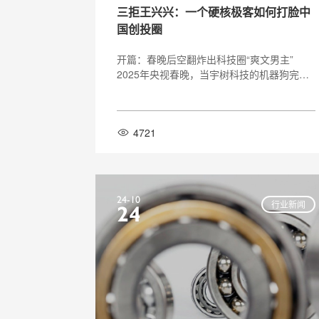
三拒王兴兴：一个硬核极客如何打脸中
国创投圈
开篇：春晚后空翻炸出科技圈“爽文男主”
2025年央视春晚，当宇树科技的机器狗完成
全球首个720度空翻时，弹幕瞬间被“中国科
技杀疯了”刷屏。鲜为人知的是，这支缔造历
史的团队8年前曾被30家机构集体拒投，创始
4721
人王兴兴更因“学历太低”被投资人断言“难成
气候”。此刻，宇树市值突破500亿，苹果、
英伟达采购订单排到2027年，
24-10
行业新闻
24