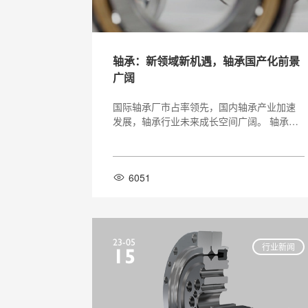
轴承：新领域新机遇，轴承国产化前景
广阔
国际轴承厂市占率领先，国内轴承产业加速
发展，轴承行业未来成长空间广阔。 轴承是
机械运转的重要零部件，其主要功能在于减
少摩擦、引导旋转以及承受载 荷。根据轴承
运转时产生摩擦力性质的不同，可将轴承分
6051
为滑动轴承和滚动轴承， 其中滚动轴承应用
更为广泛。从竞争格局来看，全球轴承市场
基本被八大国际厂 商垄断，分别为
23-05
行业新闻
15