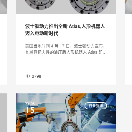
波士顿动力推出全新 Atlas,人形机器人
迈入电动新时代
美国当地时间 4 月 17 日，波士顿动力宣布，
其最具标志性的液压版人形机器人 Atlas 即将
“退休”。公司发布了一段 3 分钟的视频，回顾
了 Atlas 在过去十年的经典瞬间，既有空翻和
跳舞的惊艳表现，也有跌倒和“骨折”的辛酸失
2798
败。就在科技爱好者为 Atlas 的退出而伤感之
际，十几个小时之后，波士顿
23-05
行业新闻
15