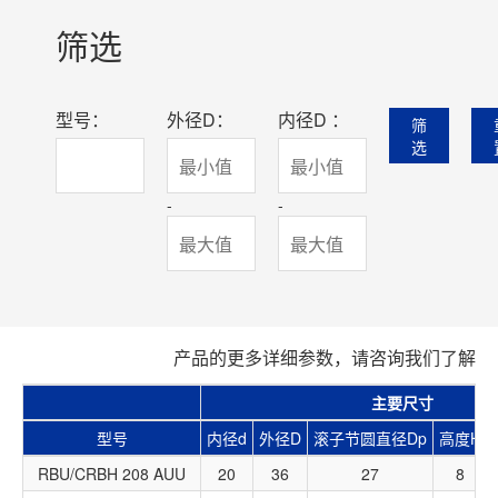
筛选
型号：
外径D：
内径D ：
筛
选
-
-
产品的更多详细参数，请咨询我们了解
主要尺寸
型号
内径d
外径D
滚子节圆直径Dp
高度H
RBU/CRBH 208 AUU
20
36
27
8