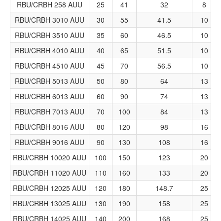
RBU/CRBH 258 AUU
25
41
32
8
RBU/CRBH 3010 AUU
30
55
41.5
10
RBU/CRBH 3510 AUU
35
60
46.5
10
RBU/CRBH 4010 AUU
40
65
51.5
10
RBU/CRBH 4510 AUU
45
70
56.5
10
RBU/CRBH 5013 AUU
50
80
64
13
RBU/CRBH 6013 AUU
60
90
74
13
RBU/CRBH 7013 AUU
70
100
84
13
RBU/CRBH 8016 AUU
80
120
98
16
RBU/CRBH 9016 AUU
90
130
108
16
RBU/CRBH 10020 AUU
100
150
123
20
RBU/CRBH 11020 AUU
110
160
133
20
RBU/CRBH 12025 AUU
120
180
148.7
25
RBU/CRBH 13025 AUU
130
190
158
25
RBU/CRBH 14025 AUU
140
200
168
25